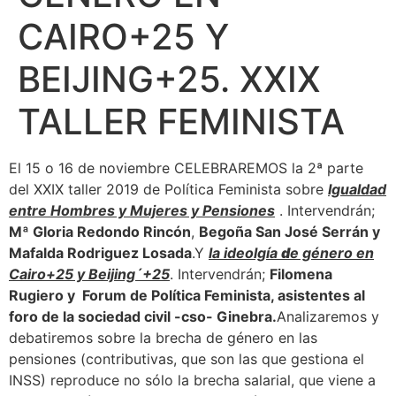
CAIRO+25 Y
BEIJING+25. XXIX
TALLER FEMINISTA
El 15 o 16 de noviembre CELEBRAREMOS la 2ª parte
del XXIX taller 2019 de Política Feminista sobre
Igualdad
entre Hombres y Mujeres y Pensiones
. Intervendrán;
Mª Gloria Redondo Rincón
,
Begoña San José Serrán y
Mafalda Rodriguez Losada
.Y
la ideolgía
d
e género en
Cairo+25 y Beijing´+25
. Intervendrán;
Filomena
Rugiero y Forum de Política Feminista, asistentes al
foro de la sociedad civil -cso- Ginebra.
Analizaremos y
debatiremos sobre la brecha de género en las
pensiones (contributivas, que son las que gestiona el
INSS) reproduce no sólo la brecha salarial, que viene a