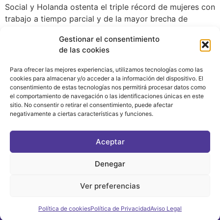
Social y Holanda ostenta el triple récord de mujeres con
trabajo a tiempo parcial y de la mayor brecha de
género en salarios y pensiones.
Gestionar el consentimiento
de las cookies
Para ofrecer las mejores experiencias, utilizamos tecnologías como las
cookies para almacenar y/o acceder a la información del dispositivo. El
consentimiento de estas tecnologías nos permitirá procesar datos como
el comportamiento de navegación o las identificaciones únicas en este
sitio. No consentir o retirar el consentimiento, puede afectar
negativamente a ciertas características y funciones.
CONTACTO
|
POLÍTICA DE PRIVACIDAD
|
AVISO LEGAL
|
POLÍTICA DE COOKIES
Aceptar
ASOCIATE AL FÓRUM
C/ BRAVO MURILLO, 4 DESPACHO 5. 28015 MADRID
Denegar
Ver preferencias
©2021 FORUM POLÍTICA FEMINISTA
Política de cookies
Política de Privacidad
Aviso Legal