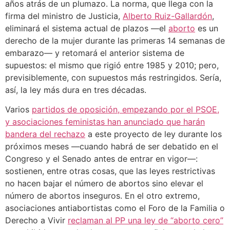
años atrás de un plumazo. La norma, que llega con la
firma del ministro de Justicia,
Alberto Ruiz-Gallardón
,
eliminará el sistema actual de plazos —el
aborto
es un
derecho de la mujer durante las primeras 14 semanas de
embarazo— y retomará el anterior sistema de
supuestos: el mismo que rigió entre 1985 y 2010; pero,
previsiblemente, con supuestos más restringidos. Sería,
así, la ley más dura en tres décadas.
Varios
partidos de oposición, empezando por el PSOE,
y asociaciones feministas han anunciado que harán
bandera del rechazo
a este proyecto de ley durante los
próximos meses —cuando habrá de ser debatido en el
Congreso y el Senado antes de entrar en vigor—:
sostienen, entre otras cosas, que las leyes restrictivas
no hacen bajar el número de abortos sino elevar el
número de abortos inseguros. En el otro extremo,
asociaciones antiabortistas como el Foro de la Familia o
Derecho a Vivir
reclaman al PP una ley de “aborto cero”