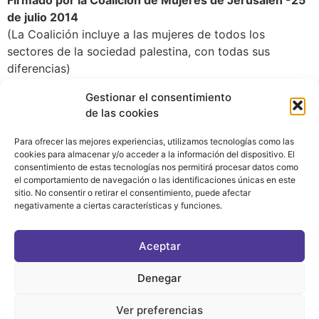
de julio 2014
(La Coalición incluye a las mujeres de todos los
sectores de la sociedad palestina, con todas sus
diferencias)
Traducción del inglés: Sofía Segura, MdN de Sevilla
Gestionar el consentimiento
de las cookies
Para ofrecer las mejores experiencias, utilizamos tecnologías como las
cookies para almacenar y/o acceder a la información del dispositivo. El
consentimiento de estas tecnologías nos permitirá procesar datos como
el comportamiento de navegación o las identificaciones únicas en este
sitio. No consentir o retirar el consentimiento, puede afectar
negativamente a ciertas características y funciones.
CONTACTO
|
POLÍTICA DE PRIVACIDAD
|
AVISO LEGAL
|
POLÍTICA DE COOKIES
Aceptar
ASOCIATE AL FÓRUM
C/ BRAVO MURILLO, 4 DESPACHO 5. 28015 MADRID
Denegar
Ver preferencias