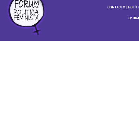
CONTACTO
|
POLÍT
C/ BR