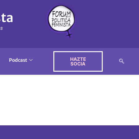
sta
ós
HAZTE
Podcast
SOCIA