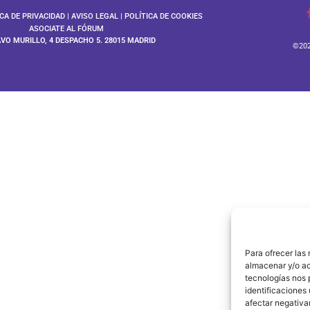
ICA DE PRIVACIDAD
|
AVISO LEGAL
|
POLÍTICA DE COOKIES
ASOCIATE AL FÓRUM
AVO MURILLO, 4 DESPACHO 5. 28015 MADRID
©202
Para ofrecer las
almacenar y/o ac
tecnologías nos 
identificaciones 
afectar negativa