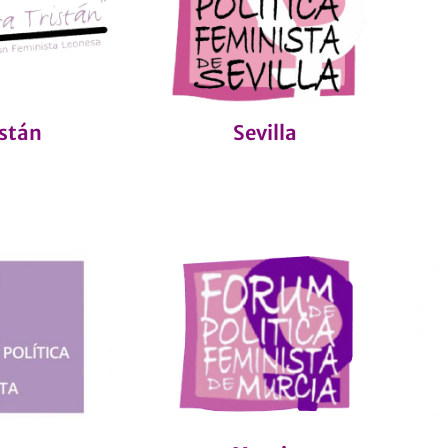
istán
Sevilla