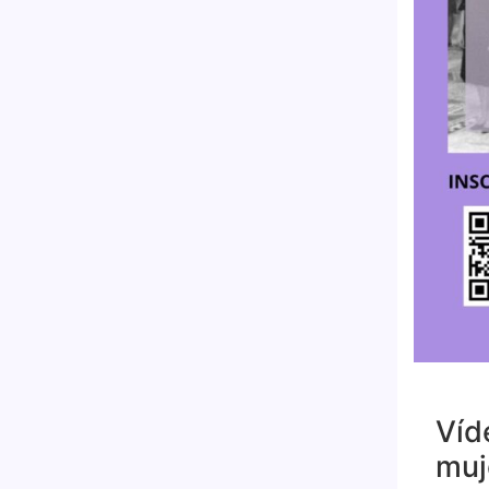
Víd
muj