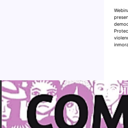
Webina
presen
democr
Protec
violen
inmora
¿QUI