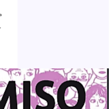
a
,
ÓRUM?