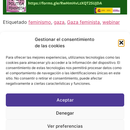
Etiquetado
feminismo
,
gaza
,
Gaza feminista
,
webinar
Gestionar el consentimiento
de las cookies
Para ofrecer las mejores experiencias, utilizamos tecnologías como las
cookies para almacenar y/o acceder a la información del dispositivo. El
consentimiento de estas tecnologías nos permitirá procesar datos como
el comportamiento de navegación o las identificaciones únicas en este
sitio. No consentir o retirar el consentimiento, puede afectar
negativamente a ciertas características y funciones.
CONTACTO
|
POLÍTICA DE PRIVACIDAD
|
AVISO LEGAL
|
POLÍTICA DE COOKIES
Aceptar
ASOCIATE AL FÓRUM
C/ BRAVO MURILLO, 4 DESPACHO 5. 28015 MADRID
Denegar
Ver preferencias