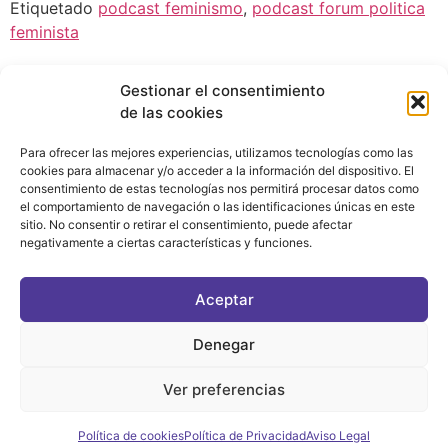
Etiquetado
podcast feminismo
,
podcast forum politica
feminista
Gestionar el consentimiento
de las cookies
Para ofrecer las mejores experiencias, utilizamos tecnologías como las
cookies para almacenar y/o acceder a la información del dispositivo. El
consentimiento de estas tecnologías nos permitirá procesar datos como
el comportamiento de navegación o las identificaciones únicas en este
sitio. No consentir o retirar el consentimiento, puede afectar
negativamente a ciertas características y funciones.
CONTACTO
|
POLÍTICA DE PRIVACIDAD
|
AVISO LEGAL
|
POLÍTICA DE COOKIES
Aceptar
ASOCIATE AL FÓRUM
C/ BRAVO MURILLO, 4 DESPACHO 5. 28015 MADRID
Denegar
Ver preferencias
©2021 FORUM POLÍTICA FEMINISTA
Política de cookies
Política de Privacidad
Aviso Legal