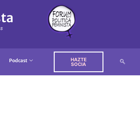
sta
ós
HAZTE
Podcast
SOCIA