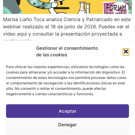
Marisa Liaño Toca analiza Ciencia y Patriarcado en este
webinar realizado el 18 de junio de 2026. Puedes ver el
vídeo aquí y consultar la presentación proyectada a
continuación.
Gestionar el consentimiento
de las cookies
Para ofrecer las mejores experiencias, utilizamos tecnologías como las
cookies para almacenar y/o acceder a la información del dispositivo. El
consentimiento de estas tecnologías nos permitirá procesar datos como
el comportamiento de navegación o las identificaciones únicas en este
sitio. No consentir o retirar el consentimiento, puede afectar
negativamente a ciertas características y funciones.
CONTACTO
|
POLÍTICA DE PRIVACIDAD
|
AVISO LEGAL
|
POLÍTICA DE COOKIES
Aceptar
ASOCIATE AL FÓRUM
C/ BRAVO MURILLO, 4 DESPACHO 5. 28015 MADRID
Denegar