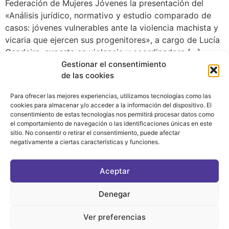
Federación de Mujeres Jóvenes la presentación del
«Análisis jurídico, normativo y estudio comparado de
casos: jóvenes vulnerables ante la violencia machista y
vicaria que ejercen sus progenitores», a cargo de Lucía
Candeira, experta en violencia y coordinadora […]
Gestionar el consentimiento
de las cookies
Para ofrecer las mejores experiencias, utilizamos tecnologías como las
cookies para almacenar y/o acceder a la información del dispositivo. El
consentimiento de estas tecnologías nos permitirá procesar datos como
el comportamiento de navegación o las identificaciones únicas en este
sitio. No consentir o retirar el consentimiento, puede afectar
negativamente a ciertas características y funciones.
CONTACTO
|
POLÍTICA DE PRIVACIDAD
|
AVISO LEGAL
|
POLÍTICA DE COOKIES
Aceptar
ASOCIATE AL FÓRUM
C/ BRAVO MURILLO, 4 DESPACHO 5. 28015 MADRID
Denegar
Ver preferencias