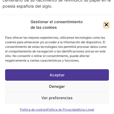
centenario de su nacimiento se reivindicó su papel en la
poesía española del siglo.
Gestionar el consentimiento
de las cookies
Para ofrecer las mejores experiencias, utilizamos tecnologías como las
cookies para almacenar y/o acceder a la información del dispositivo. El
consentimiento de estas tecnologías nos permitirá procesar datos como
el comportamiento de navegación o las identificaciones únicas en este
sitio. No consentir o retirar el consentimiento, puede afectar
negativamente a ciertas características y funciones.
CONTACTO
|
POLÍTICA DE PRIVACIDAD
|
AVISO LEGAL
|
POLÍTICA DE COOKIES
Aceptar
ASOCIATE AL FÓRUM
C/ BRAVO MURILLO, 4 DESPACHO 5. 28015 MADRID
Denegar
Ver preferencias
©2021 FORUM POLÍTICA FEMINISTA
Política de cookies
Política de Privacidad
Aviso Legal