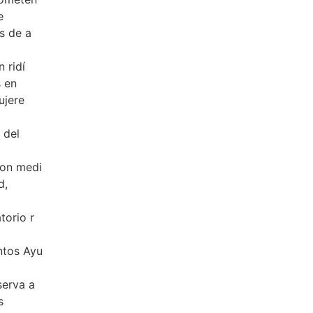
e
s de a
 ridí
s en
ujere
 del
con medi
d,
torio r
ntos Ayu
serva a
s