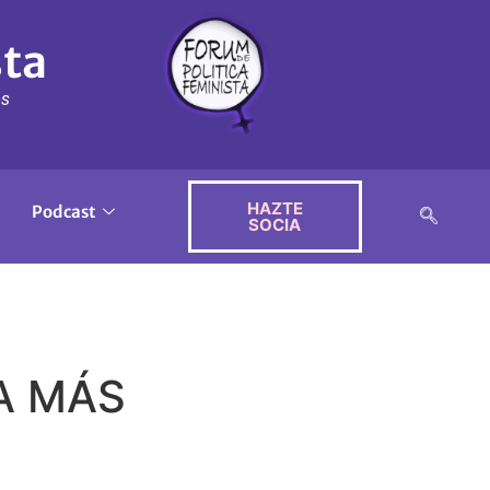
sta
ós
HAZTE
Podcast
SOCIA
MA MÁS