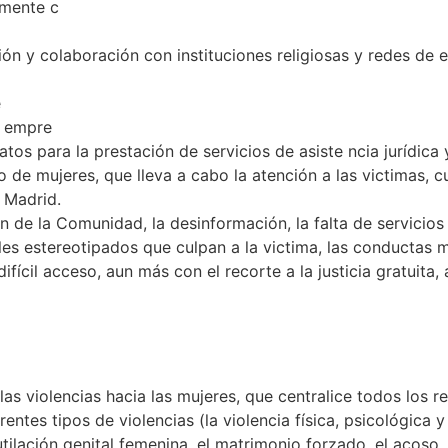
amente c
ión y colaboración con instituciones religiosas y redes de 
e
r empre
atos para la prestación de servicios de asiste ncia jurídica
 de mujeres, que lleva a cabo la atención a las victimas, cub
 Madrid.
n de la Comunidad, la desinformación, la falta de servicios
les estereotipados que culpan a la victima, las conductas ma
 difícil acceso, aun más con el recorte a la justicia gratuit
s violencias hacia las mujeres, que centralice todos los r
entes tipos de violencias (la violencia física, psicológica y 
utilación genital femenina, el matrimonio forzado, el acoso,