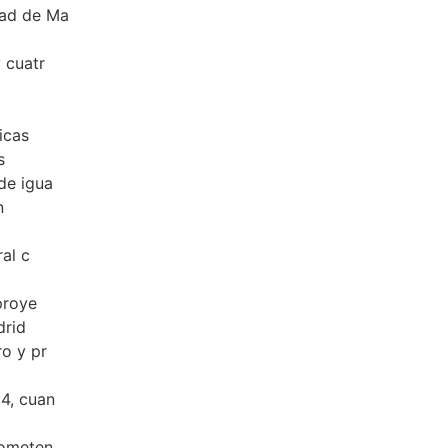
dad de Ma
 cuatr
icas
s
de igua
n
ral c
proye
drid
ro y pr
4, cuan
rometen