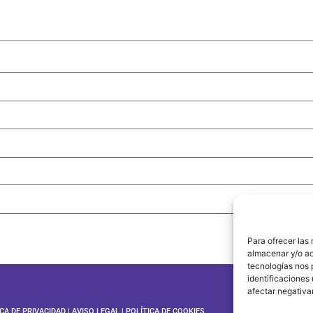
Para ofrecer las
almacenar y/o ac
tecnologías nos 
identificaciones 
afectar negativa
ICA DE PRIVACIDAD
|
AVISO LEGAL
|
POLÍTICA DE COOKIES