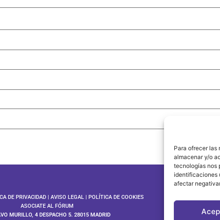
Para ofrecer las
almacenar y/o ac
tecnologías nos 
identificaciones 
afectar negativa
ICA DE PRIVACIDAD
|
AVISO LEGAL
|
POLÍTICA DE COOKIES
ASOCIATE AL FÓRUM
Acep
AVO MURILLO, 4 DESPACHO 5. 28015 MADRID
©202