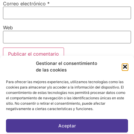
Correo electrónico
*
Web
Gestionar el consentimiento
de las cookies
Para ofrecer las mejores experiencias, utilizamos tecnologías como las
cookies para almacenar y/o acceder a la información del dispositivo. El
consentimiento de estas tecnologías nos permitirá procesar datos como
el comportamiento de navegación o las identificaciones únicas en este
sitio. No consentir o retirar el consentimiento, puede afectar
negativamente a ciertas características y funciones.
CONTACTO
|
POLÍTICA DE PRIVACIDAD
|
AVISO LEGAL
|
POLÍTICA DE COOKIES
Aceptar
ASOCIATE AL FÓRUM
C/ BRAVO MURILLO, 4 DESPACHO 5. 28015 MADRID