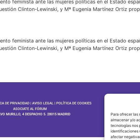
ento feminista ante las mujeres políticas en el Estado españ
uestión Clinton-Lewinski, y Mª Eugenia Martínez Ortiz propo
ento feminista ante las mujeres políticas en el Estado españ
uestión Clinton-Lewinski, y Mª Eugenia Martínez Ortiz propo
ICA DE PRIVACIDAD
|
AVISO LEGAL
|
POLÍTICA DE COOKIES
ASOCIATE AL FÓRUM
Para ofrecer las
AVO MURILLO, 4 DESPACHO 5. 28015 MADRID
©202
almacenar y/o ac
tecnologías nos 
identificaciones 
afectar negativa