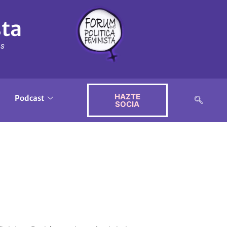
sta
ós
HAZTE
Podcast
SOCIA