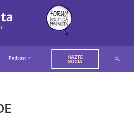
sta
ós
HAZTE
Podcast
SOCIA
DE