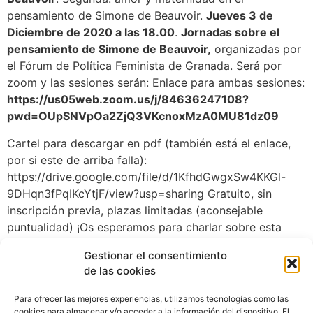
pensamiento de Simone de Beauvoir.
Jueves 3 de
Diciembre de 2020 a las 18.00
.
Jornadas sobre el
pensamiento de Simone de Beauvoir,
organizadas por
el Fórum de Política Feminista de Granada. Será por
zoom y las sesiones serán: Enlace para ambas sesiones:
https://us05web.zoom.us/j/84636247108?
pwd=OUpSNVpOa2ZjQ3VKcnoxMzA0MU81dz09
Cartel para descargar en pdf (también está el enlace,
por si este de arriba falla):
https://drive.google.com/file/d/1KfhdGwgxSw4KKGl-
9DHqn3fPqIKcYtjF/view?usp=sharing Gratuito, sin
inscripción previa, plazas limitadas (aconsejable
puntualidad) ¡Os esperamos para charlar sobre esta
fascinante pensadora!
Gestionar el consentimiento
de las cookies
Para ofrecer las mejores experiencias, utilizamos tecnologías como las
cookies para almacenar y/o acceder a la información del dispositivo. El