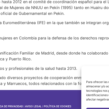
ado hasta 2012 en el comité de coordinación español para 
nal de Mujeres de NNUU en Pekín (1995) tanto en Huairu don
oficial de Gubernamental en Pekin.
ta Euromediterránea (IFE) en la que también se integran org
mujeres en Colombia para la defensa de los derechos repro
nificación Familiar de Madrid, desde donde ha colaborado 
ca y Puerto Rico.
 y profesionales de la salud hasta 2013.
lado diversos proyectos de cooperación enmarcados en un
Para ofrecer las
a y Marruecos, todos relacionados con la formación de en
almacenar y/o ac
tecnologías nos 
identificaciones 
afectar negativa
ICA DE PRIVACIDAD
|
AVISO LEGAL
|
POLÍTICA DE COOKIES