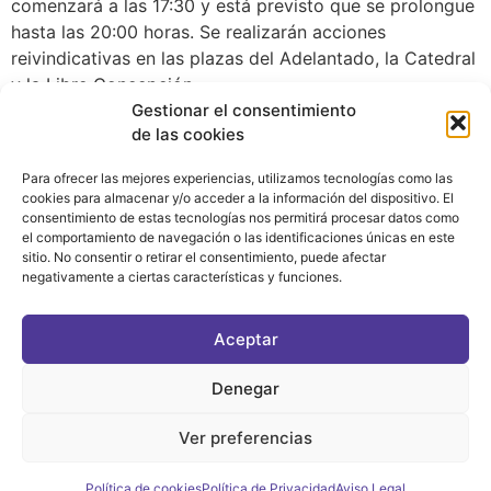
comenzará a las 17:30 y está previsto que se prolongue
hasta las 20:00 horas. Se realizarán acciones
reivindicativas en las plazas del Adelantado, la Catedral
y la Libre Concepción.
Gestionar el consentimiento
de las cookies
Para ofrecer las mejores experiencias, utilizamos tecnologías como las
cookies para almacenar y/o acceder a la información del dispositivo. El
consentimiento de estas tecnologías nos permitirá procesar datos como
el comportamiento de navegación o las identificaciones únicas en este
sitio. No consentir o retirar el consentimiento, puede afectar
negativamente a ciertas características y funciones.
CONTACTO
|
POLÍTICA DE PRIVACIDAD
|
AVISO LEGAL
|
POLÍTICA DE COOKIES
Aceptar
ASOCIATE AL FÓRUM
C/ BRAVO MURILLO, 4 DESPACHO 5. 28015 MADRID
Denegar
Ver preferencias
©2021 FORUM POLÍTICA FEMINISTA
Política de cookies
Política de Privacidad
Aviso Legal