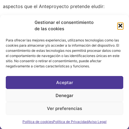
aspectos que el Anteproyecto pretende eludir:
sE ADJUNTA
Gestionar el consentimiento
de las cookies
Para ofrecer las mejores experiencias, utilizamos tecnologías como las
cookies para almacenar y/o acceder a la información del dispositivo. El
consentimiento de estas tecnologías nos permitirá procesar datos como
el comportamiento de navegación o las identificaciones únicas en este
sitio. No consentir o retirar el consentimiento, puede afectar
negativamente a ciertas características y funciones.
CONTACTO
|
POLÍTICA DE PRIVACIDAD
|
AVISO LEGAL
|
POLÍTICA DE COOKIES
Aceptar
ASOCIATE AL FÓRUM
C/ BRAVO MURILLO, 4 DESPACHO 5. 28015 MADRID
Denegar
Ver preferencias
©2021 FORUM POLÍTICA FEMINISTA
Política de cookies
Política de Privacidad
Aviso Legal