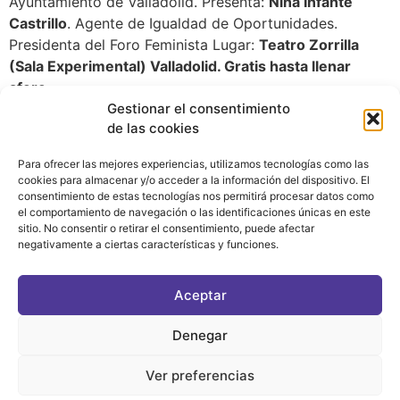
Ayuntamiento de Valladolid. Presenta:
Nina Infante
Castrillo
. Agente de Igualdad de Oportunidades.
Presidenta del Foro Feminista Lugar:
Teatro Zorrilla
(Sala Experimental) Valladolid. Gratis hasta llenar
aforo.
Gestionar el consentimiento
de las cookies
Para ofrecer las mejores experiencias, utilizamos tecnologías como las
cookies para almacenar y/o acceder a la información del dispositivo. El
consentimiento de estas tecnologías nos permitirá procesar datos como
el comportamiento de navegación o las identificaciones únicas en este
sitio. No consentir o retirar el consentimiento, puede afectar
negativamente a ciertas características y funciones.
CONTACTO
|
POLÍTICA DE PRIVACIDAD
|
AVISO LEGAL
|
POLÍTICA DE COOKIES
Aceptar
ASOCIATE AL FÓRUM
C/ BRAVO MURILLO, 4 DESPACHO 5. 28015 MADRID
Denegar
Ver preferencias