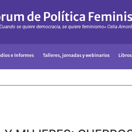
rum de Política Femini
Cuando se quiere democracia, se quiere feminismo» Celia Amor
udios e Informes
Talleres, jornadas y webinarios
Libros