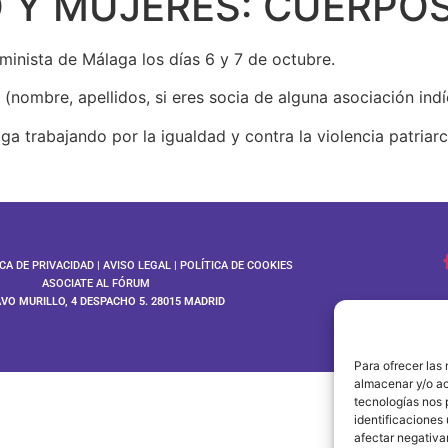
 Y MUJERES: CUERPO
minista de Málaga los días 6 y 7 de octubre.
os (nombre, apellidos, si eres socia de alguna asociación i
trabajando por la igualdad y contra la violencia patriarc
ICA DE PRIVACIDAD
|
AVISO LEGAL
|
POLÍTICA DE COOKIES
ASOCIATE AL FÓRUM
AVO MURILLO, 4 DESPACHO 5. 28015 MADRID
©202
Para ofrecer las
almacenar y/o ac
tecnologías nos 
identificaciones 
afectar negativa