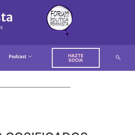
sta
ós
HAZTE
Podcast
SOCIA