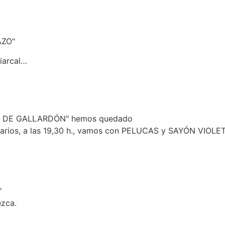
AZO"
iarcal…
N DE GALLARDÓN" hemos quedado
lle Larios, a las 19,30 h., vamos con PELUCAS y SAYÓN V
"
ezca.