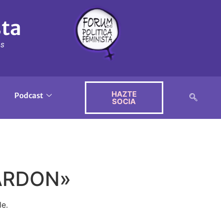
sta
ós
HAZTE
Podcast
SOCIA
LARDON»
e.