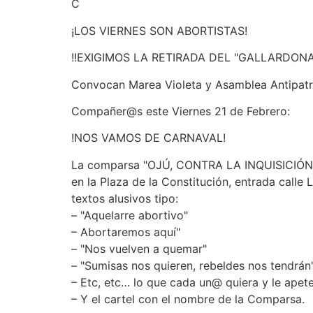
C
¡LOS VIERNES SON ABORTISTAS!
!!EXIGIMOS LA RETIRADA DEL "GALLARDON
Convocan Marea Violeta y Asamblea Antipatr
Compañer@s este Viernes 21 de Febrero:
!NOS VAMOS DE CARNAVAL!
La comparsa "OJÚ, CONTRA LA INQUISICIÓ
en la Plaza de la Constitución, entrada ca
textos alusivos tipo:
– "Aquelarre abortivo"
– Abortaremos aquí"
– "Nos vuelven a quemar"
– "Sumisas nos quieren, rebeldes nos tendrán
– Etc, etc… lo que cada un@ quiera y le apet
– Y el cartel con el nombre de la Comparsa.