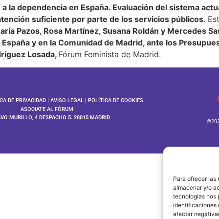
 a la dependencia en España. Evaluación del sistema actu
ención suficiente por parte de los servicios públicos
. Es
aría Pazos, Rosa Martínez, Susana Roldán y Mercedes Sa
España y en la Comunidad de Madrid, ante los Presupues
ríguez Losada,
Fórum Feminista de Madrid.
ICA DE PRIVACIDAD
|
AVISO LEGAL
|
POLÍTICA DE COOKIES
ASOCIATE AL FÓRUM
AVO MURILLO, 4 DESPACHO 5. 28015 MADRID
©202
Para ofrecer las
almacenar y/o ac
tecnologías nos 
identificaciones 
afectar negativa