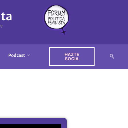
sta
ós
HAZTE
Podcast
SOCIA