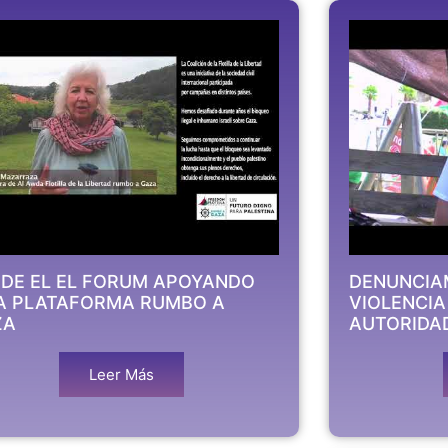
DE EL EL FORUM APOYANDO
DENUNCIA
A PLATAFORMA RUMBO A
VIOLENCIA
ZA
AUTORIDAD
Leer Más