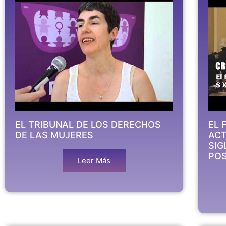
EL TRIBUNAL DE LOS DERECHOS
EL 
DE LAS MUJERES
ACT
SIG
PO
Leer Más