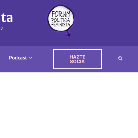
sta
ós
HAZTE
Podcast
SOCIA