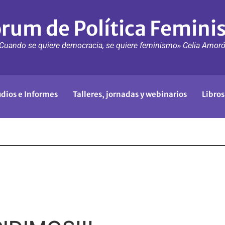
rum de Política Femini
Cuando se quiere democracia, se quiere feminismo» Celia Amor
udios e Informes
Talleres, jornadas y webinarios
Libros