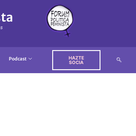
sta
ós
HAZTE
Podcast
SOCIA