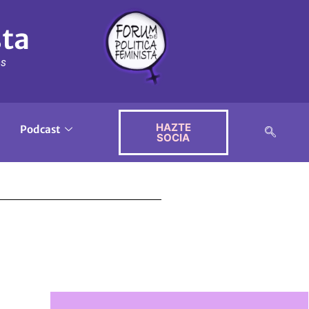
sta
ós
HAZTE
Podcast
SOCIA