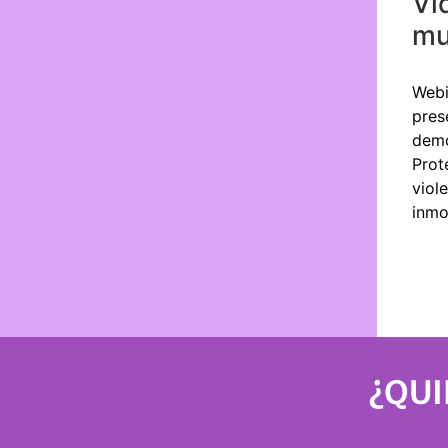
Ví
mu
Webi
pres
demo
Prot
viol
inmo
¿QUI