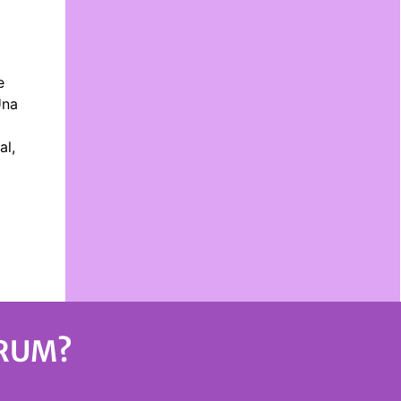
e
Una
al,
ÓRUM?