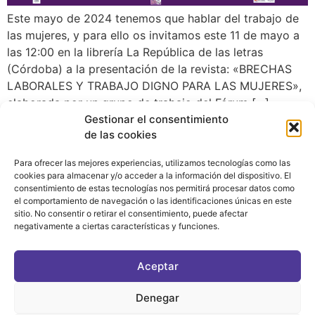
Este mayo de 2024 tenemos que hablar del trabajo de
las mujeres, y para ello os invitamos este 11 de mayo a
las 12:00 en la librería La República de las letras
(Córdoba) a la presentación de la revista: «BRECHAS
LABORALES Y TRABAJO DIGNO PARA LAS MUJERES»,
elaborada por un grupo de trabajo del Fórum […]
Gestionar el consentimiento
de las cookies
Para ofrecer las mejores experiencias, utilizamos tecnologías como las
cookies para almacenar y/o acceder a la información del dispositivo. El
consentimiento de estas tecnologías nos permitirá procesar datos como
el comportamiento de navegación o las identificaciones únicas en este
sitio. No consentir o retirar el consentimiento, puede afectar
negativamente a ciertas características y funciones.
CONTACTO
|
POLÍTICA DE PRIVACIDAD
|
AVISO LEGAL
|
POLÍTICA DE COOKIES
Aceptar
ASOCIATE AL FÓRUM
C/ BRAVO MURILLO, 4 DESPACHO 5. 28015 MADRID
Denegar