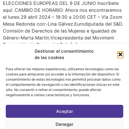
ELECCIONES EUROPEAS DEL 9 DE JUNIO Inscríbete
aquí. CAMBIO DE HORARIO: Ahora nos encontraremos
el lunes 29 abril 2024 – 18:30 a 20:00 CET – Vía Zoom
Mesa Redonda con:-Lina Gálvez.Eurodiputada del S&D.
Comisión de Derechos de las Mujeres e Igualdad de
Género-Marta Martín.Vicepresidenta del Moviment
Democràtic de Dones del País […]
Gestionar el consentimiento
de las cookies
Para ofrecer las mejores experiencias, utilizamos tecnologías como las
cookies para almacenar y/o acceder a la información del dispositivo. El
consentimiento de estas tecnologías nos permitirá procesar datos como
el comportamiento de navegación o las identificaciones únicas en este
sitio. No consentir o retirar el consentimiento, puede afectar
negativamente a ciertas características y funciones.
CONTACTO
|
POLÍTICA DE PRIVACIDAD
|
AVISO LEGAL
|
POLÍTICA DE COOKIES
Aceptar
ASOCIATE AL FÓRUM
C/ BRAVO MURILLO, 4 DESPACHO 5. 28015 MADRID
Denegar